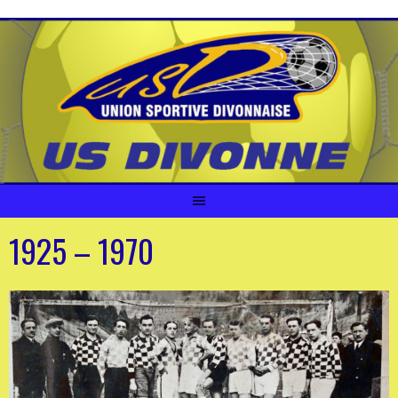
Aller
au
contenu
1925 – 1970