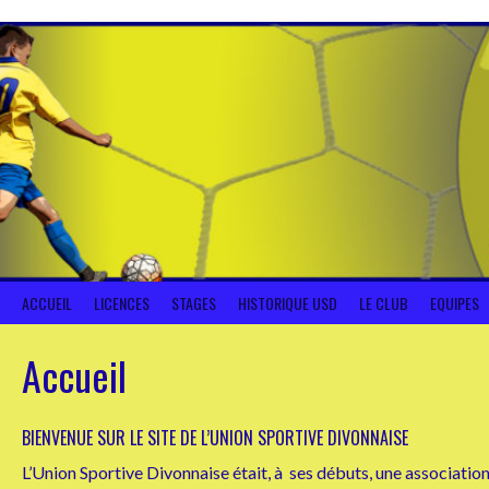
Aller
au
contenu
ACCUEIL
LICENCES
STAGES
HISTORIQUE USD
LE CLUB
EQUIPES
Accueil
BIENVENUE SUR LE SITE DE L’UNION SPORTIVE DIVONNAISE
L’Union Sportive Divonnaise était, à ses débuts, une association «