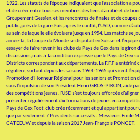
1922. Les statuts de l’époque indiquaient que l’association a 
et de créer entre tous ses membres des liens d’amitié et de bon
Groupement Gessien, et les rencontres de finales et de coupes obl
public, près de la gare.Puis, après le conflit, l’USD, comme d’a
au sein de laquelle elle évoluera jusqu’en 1954. Les matchs se j
année-là , la Coupe du Monde se disputait en Suisse, et l’équipe
essayer de faire revenir les clubs du Pays de Gex dans le giron 
discussions, mais à la condition expresse que le Pays de Gex soit
Districts correspondent aux départements. La F.F.F a entériné ce
régulière, surtout depuis les saisons 1964-1965 qui virent l’équ
Promotion d’Honneur Régional pour les seniors et Promotion de Li
sous l’impulsion de son Président Henri GROS-PIRON, aidé par J
des compétitions jeunes, l’USD s’est toujours efforcée d’aligner
présenter régulièrement dix formations de jeunes en compétition,
Pays de Gex Foot, club crée récemment et qui appartient pour un
que par seulement 7 Présidents successifs : Messieurs Em
CATEEUW et depuis la saison 2017 Jean-François PONCET.