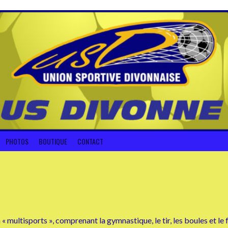
PHOTOS
BOUTIQUE
CONTACT
 multisports », comprenant la gymnastique, le tir, les boules et le f