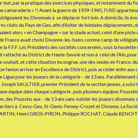
pour but, par la pratique des exercices physiques, et notamment du
ne camaraderie » !! Avant la guerre de 1939-1945, l’USD appartenai
igeaient les Divonnais à se déplacer fort loin. A domicile, ils évol
utres clubs du Pays de Gex, afin d’éviter de lointains déplacements
ouaient alors « en Champagne » sur le stade actuel, ceint d’une pist
 de France avait choisi Divonne-les-bains comme camp de villégiatur
de la F.F.F. Les Présidents des sociétés concernées, sous la houlett
 rattaché au District de Haute-Savoie et non à celui de l’Ain, pour 
 souhait, et cette situation incongrue, une des seules en France, d
ipe fanion arriver en Excellence de District, puis accéder enfin aux
gue pour les joueurs de la catégorie – de 13 ans. Parallèlement à l
oseph SAULTIER, premier Président de la section jeunes, a suivi le
 une équipe dans chaque catégorie , puis plusieurs équipes Poussins 
 des Poussins aux – de 13 ans sans oublier les joueurs divonnais de
 tiers à Cessy-Gex, St-Genis-Ferney-Crozet et Divonne. La Société,
ile MARTIN, Henri GROS-PIRON, Philippe ROCHAT, Claude BENOI