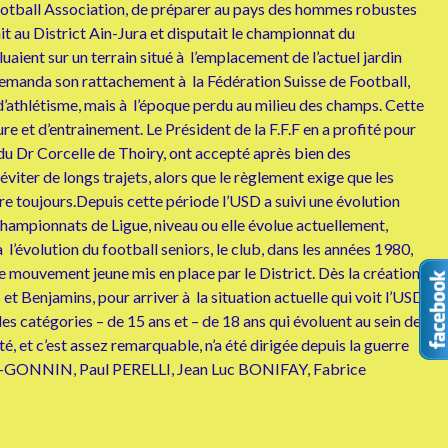
 Football Association, de préparer au pays des hommes robustes
t au District Ain-Jura et disputait le championnat du
uaient sur un terrain situé à l’emplacement de l’actuel jardin
, demanda son rattachement à la Fédération Suisse de Football,
e d’athlétisme, mais à l’époque perdu au milieu des champs. Cette
e et d’entrainement. Le Président de la F.F.F en a profité pour
e du Dr Corcelle de Thoiry, ont accepté après bien des
éviter de longs trajets, alors que le règlement exige que les
ure toujours.Depuis cette période l’USD a suivi une évolution
 championnats de Ligue, niveau ou elle évolue actuellement,
’évolution du football seniors, le club, dans les années 1980,
 mouvement jeune mis en place par le District. Dès la création
et Benjamins, pour arriver à la situation actuelle qui voit l’USD
s catégories – de 15 ans et – de 18 ans qui évoluent au sein de
 et c’est assez remarquable, n’a été dirigée depuis la guerre
T-GONNIN, Paul PERELLI, Jean Luc BONIFAY, Fabrice