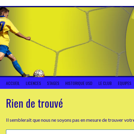
Aller
au
contenu
ACCUEIL
LICENCES
STAGES
HISTORIQUE USD
LE CLUB
EQUIPES
Rien de trouvé
Il semblerait que nous ne soyons pas en mesure de trouver votr