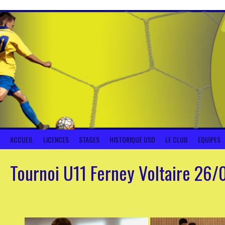
Aller
au
contenu
ACCUEIL
LICENCES
STAGES
HISTORIQUE USD
LE CLUB
EQUIPES
Tournoi U11 Ferney Voltaire 26