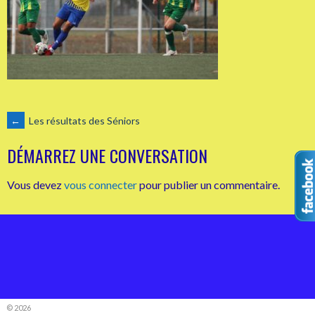
NAVIGATION
←
Les résultats des Séniors
DÉMARREZ UNE CONVERSATION
DES
Vous devez
vous connecter
pour publier un commentaire.
ARTICLES
© 2026