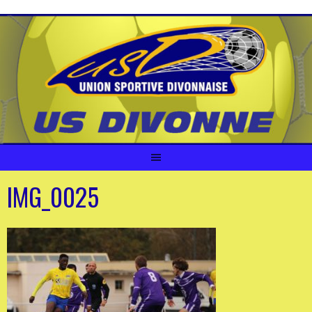
Aller
au
contenu
IMG_0025