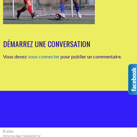
DÉMARREZ UNE CONVERSATION
Vous devez
vous connecter
pour publier un commentaire.
© 2026
DESIGN PAR THEMEBOY