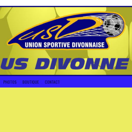
PHOTOS
BOUTIQUE
CONTACT