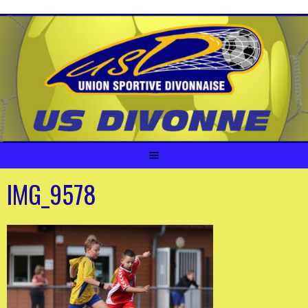
Aller
au
contenu
IMG_9578