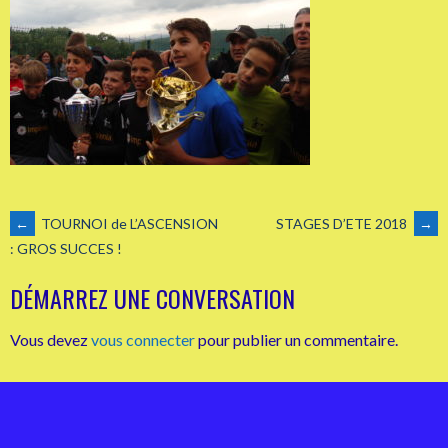
NAVIGATION
←
TOURNOI de L’ASCENSION
STAGES D’ETE 2018
→
: GROS SUCCES !
DES
DÉMARREZ UNE CONVERSATION
ARTICLES
Vous devez
vous connecter
pour publier un commentaire.