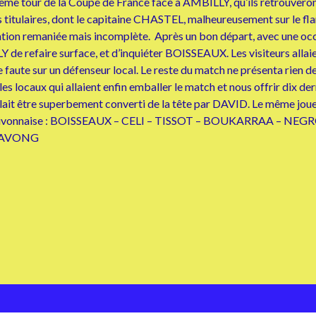
ème tour de la Coupe de France face à AMBILLY, qu’ils retrouveront
s titulaires, dont le capitaine CHASTEL, malheureusement sur le fla
tion remaniée mais incomplète. Après un bon départ, avec une o
de refaire surface, et d’inquiéter BOISSEAUX. Les visiteurs allai
 faute sur un défenseur local. Le reste du match ne présenta rien
les locaux qui allaient enfin emballer le match et nous offrir dix d
llait être superbement converti de la tête par DAVID. Le même joueur
L’équipe divonnaise : BOISSEAUX – CELI – TISSOT – BOUKARRAA
YAVONG