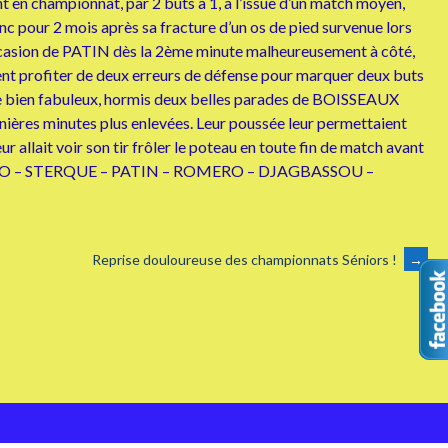
 en championnat, par 2 buts à 1, à l’issue d’un match moyen,
nc pour 2 mois après sa fracture d’un os de pied survenue lors
ccasion de PATIN dès la 2ème minute malheureusement à côté,
ent profiter de deux erreurs de défense pour marquer deux buts
 de bien fabuleux, hormis deux belles parades de BOISSEAUX
ernières minutes plus enlevées. Leur poussée leur permettaient
 allait voir son tir frôler le poteau en toute fin de match avant
 – NEGRO – STERQUE – PATIN – ROMERO – DJAGBASSOU –
Reprise douloureuse des championnats Séniors !
→