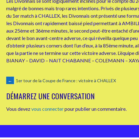
Les Divonnais se sont logiquement inclinés pour le compte du 2
malgré de bonnes mais trop rares intentions. Privés de plusieur
du 1er match à CHALLEX, les Divonnais ont présenté une forma
les Divonnais ont rapidement baissé pied permettant à AMBILLY 
aux 25ème et 36ème minutes, le second peut-être entaché d’une
devant le bon avant-centre adverse, ce qui réveilla quelque peu 
d’obtenir plusieurs corners dont l’un d’eux, à la 85ème minute, a
que la partie ne se termine sur cette victoire adverse. 
BIANAY – DAVID – NAIT CHABANNE – COLEMANN – XA
NAVIGATION
←
1er tour de la Coupe de France : victoire à CHALLEX
DÉMARREZ UNE CONVERSATION
DES
Vous devez
vous connecter
pour publier un commentaire.
ARTICLES