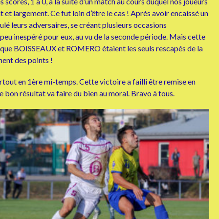
 scores, 1 à 0, à la suite d’un match au cours duquel nos joueurs
t et largement. Ce fut loin d’être le cas ! Après avoir encaissé un
lé leurs adversaires, se créant plusieurs occasions
peu inespéré pour eux, au vu de la seconde période. Mais cette
puisque BOISSEAUX et ROMERO étaient les seuls rescapés de la
ent des points !
out en 1ère mi-temps. Cette victoire a failli être remise en
 bon résultat va faire du bien au moral. Bravo à tous.