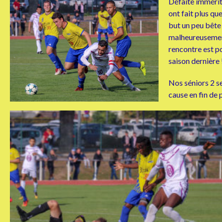
Défaite immérité
ont fait plus qu
but un peu bête 
malheureusement
rencontre est p
saison dernière
Nos séniors 2 se
cause en fin de 