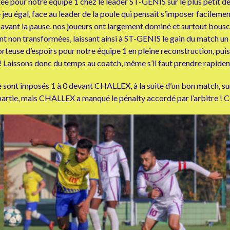
e pour notre équipe 1 chez le leader ST-GENIS sur le plus petit des
e jeu égal, face au leader de la poule qui pensait s’imposer facilemen
avant la pause, nos joueurs ont largement dominé et surtout bouscu
 non transformées, laissant ainsi à ST-GENIS le gain du match un 
orteuse d’espoirs pour notre équipe 1 en pleine reconstruction, 
 ! Laissons donc du temps au coatch, même s’il faut prendre rapidem
 sont imposés 1 à 0 devant CHALLEX, à la suite d’un bon match, surt
partie, mais CHALLEX a manqué le pénalty accordé par l’arbitre ! Ce