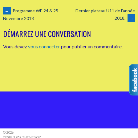
NAVIGATION
←
Programme WE 24 & 25
Dernier plateau U11 de l’année
2018.
→
Novembre 2018
DES
DÉMARREZ UNE CONVERSATION
ARTICLES
Vous devez
vous connecter
pour publier un commentaire.
© 2026
DESIGN PAR THEMEBOY