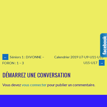
NAVIGATION
←
Séniors 1 : DIVONNE –
Calendrier 2019 U7-U9-U11-U13-
U15-U17
→
FORON : 1 – 3
DES
DÉMARREZ UNE CONVERSATION
ARTICLES
Vous devez
vous connecter
pour publier un commentaire.