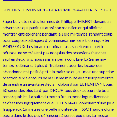
SENIORS
: DIVONNE 1 – GFA RUMILLY-VALLIERES 3 : 3 – 0
Superbe victoire des hommes de Philippe IMBERT devant un
adversaire qui jouait lui-aussi son maintien et qui allait se
montrer entreprenant pendant la 1ère mi-temps, rendant coup
pour coup aux attaques divonnaises, mais sans trop inquiéter
BOISSEAUX. Les locaux, dominant assez nettement cette
période, ne se créaient pas non plus des occasions franches
sauf en deux fois, mais sans arriver à conclure. La 2ème mi-
temps redémarrait plus difficilement pour les locaux qui
abandonnaient petit à petit la maîtrise du jeu, mais une superbe
réaction aux alentours de la 60ème minute allait leur permettre
de prendre un avantage décisif, d’abord par EL FENNANI, puis
60 secondes plus tard, par DIOUF, tous deux auteurs de buts
remarquables. La suite du match fut un monologue divonnais,
et c’est très logiquement que EL FENNANI concluait d’une jolie
frappe aux 16 mètres une belle montée de TISSOT, suivie d’une
passe dans le dos des défenseurs à son coéquipier. La messe