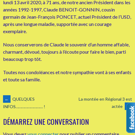
lundi 13 avril 2020, à 71 ans, de notre ancien Président dans les
années 1992-1997, Claude BENOIT-GONNIN, cousin
germain de Jean-François PONCET, actuel Président de l’USD,
après une longue maladie, supportée avec un courage
exemplaire.
Nous conserverons de Claude le souvenir d’un homme affable,
charmant, dévoué, toujours à l’écoute pour faire le bien, parti
beaucoup trop tôt.
Toutes nos condoléances et notre sympathie vont à ses enfants
et toute sa famille.
NAVIGATION
←
QUELQUES
La montée en Régional 3 est
actée
→
INFOS……………………… !
DES
DÉMARREZ UNE CONVERSATION
Vous devez
vous connecter
pour publier un commentaire.