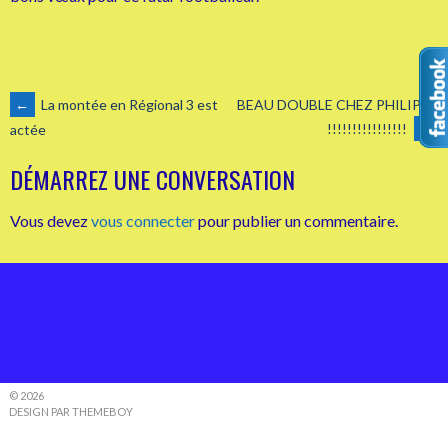
NAVIGATION
←
La montée en Régional 3 est
BEAU DOUBLE CHEZ PHILIPPE
!!!!!!!!!!!!!!!!
→
actée
DES
DÉMARREZ UNE CONVERSATION
ARTICLES
Vous devez
vous connecter
pour publier un commentaire.
© 2026
DESIGN PAR THEMEBOY