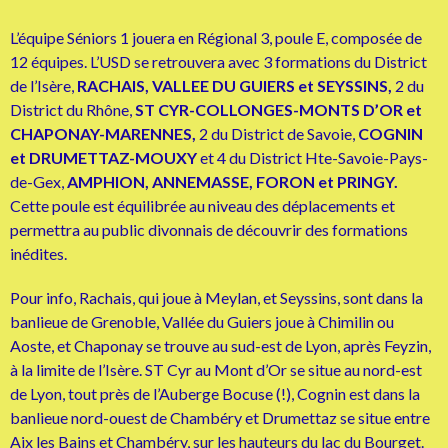
L’équipe Séniors 1 jouera en Régional 3, poule E, composée de
12 équipes. L’USD se retrouvera avec 3 formations du District
de l’Isère,
RACHAIS, VALLEE DU GUIERS et SEYSSINS,
2 du
District du Rhône,
ST CYR-COLLONGES-MONTS D’OR et
CHAPONAY-MARENNES,
2 du District de Savoie,
COGNIN
et DRUMETTAZ-MOUXY
et 4 du District Hte-Savoie-Pays-
de-Gex,
AMPHION, ANNEMASSE, FORON et PRINGY.
Cette poule est équilibrée au niveau des déplacements et
permettra au public divonnais de découvrir des formations
inédites.
Pour info, Rachais, qui joue à Meylan, et Seyssins, sont dans la
banlieue de Grenoble, Vallée du Guiers joue à Chimilin ou
Aoste, et Chaponay se trouve au sud-est de Lyon, après Feyzin,
à la limite de l’Isère. ST Cyr au Mont d’Or se situe au nord-est
de Lyon, tout près de l’Auberge Bocuse (!), Cognin est dans la
banlieue nord-ouest de Chambéry et Drumettaz se situe entre
Aix les Bains et Chambéry, sur les hauteurs du lac du Bourget.