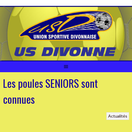
Aller
au
contenu
Les poules SENIORS sont
connues
Actualités