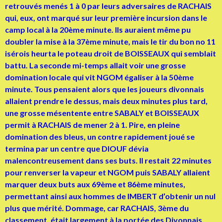
retrouvés menés 1 à 0 par leurs adversaires de RACHAIS
qui, eux, ont marqué sur leur première incursion dans le
camp local à la 20ème minute. Ils auraient même pu
doubler la mise à la 37ème minute, mais le tir du bon no 11
isérois heurta le poteau droit de BOISSEAUX qui semblait
battu. La seconde mi-temps allait voir une grosse
domination locale qui vit NGOM égaliser à la 50ème
minute. Tous pensaient alors que les joueurs divonnais
allaient prendre le dessus, mais deux minutes plus tard,
une grosse mésentente entre SABALY et BOISSEAUX
permit à RACHAIS de mener 2 à 1. Pire, en pleine
domination des bleus, un contre rapidement joué se
termina par un centre que DIOUF dévia
malencontreusement dans ses buts. Il restait 22 minutes
pour renverser la vapeur et NGOM puis SABALY allaient
marquer deux buts aux 69ème et 86ème minutes,
permettant ainsi aux hommes de IMBERT d’obtenir un nul
plus que mérité. Dommage, car RACHAIS, 3ème du
classement, était largement à la portée des Divonnais,