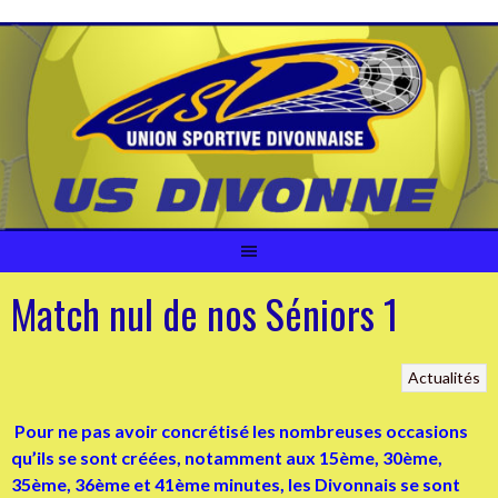
Aller
au
contenu
Match nul de nos Séniors 1
Actualités
Pour ne pas avoir concrétisé les nombreuses occasions
qu’ils se sont créées, notamment aux 15ème, 30ème,
35ème, 36ème et 41ème minutes, les Divonnais se sont