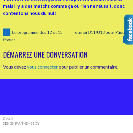
mais il y a des matchs comme ça où rien ne réussit, donc
contentons nous du nul !
NAVIGATION
←
Le programme des 12 et 13
Tournoi U11/U13 pour Pâques
→
février
DES
DÉMARREZ UNE CONVERSATION
ARTICLES
Vous devez
vous connecter
pour publier un commentaire.
© 2026
DESIGN PAR THEMEBOY