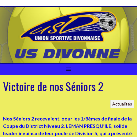
Aller
au
contenu
Victoire de nos Séniors 2
Actualités
Nos Séniors 2 recevaient, pour les 1/8èmes de finale de la
Coupe du District Niveau 2, LEMAN PRESQU’ILE, solide
leader invaincu de leur poule de Division 5, qui a présenté