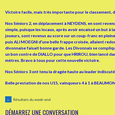
Victoire facile, mais très importante pour le classement, 
Nos Séniors 2, en déplacement à NEYDENS, en sont revenus v
simple, puisque les locaux, après avoir encaissé un but à 
joueurs, sont revenus au score sur un coup-franc en plein
puis ALI MOEGNI d’une belle frappe croisée, allaient redo
divonnaise faisait bonne garde. Les Divonnais se compliquai
un bon contre de DIALLO pour que HRIROU, bien lancé dans l
mètres. Bravo à tous pour cette nouvelle victoire.
Nos Séniors 3 ont tenu la dragée haute au leader indiscut
Belle prestation de nos U15, vainqueurs 4 à 1 à BEAUMONT, 
NAVIGATION
←
Résultats du week-end
DÉMARREZ UNE CONVERSATION