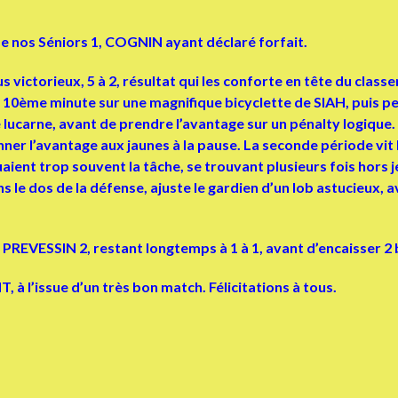
de nos Séniors 1, COGNIN ayant déclaré forfait.
ictorieux, 5 à 2, résultat qui les conforte en tête du classem
la 10ème minute sur une magnifique bicyclette de SIAH, puis p
e lucarne, avant de prendre l’avantage sur un pénalty logiqu
nner l’avantage aux jaunes à la pause. La seconde période vi
ent trop souvent la tâche, se trouvant plusieurs fois hors jeu,
e dos de la défense, ajuste le gardien d’un lob astucieux, a
é PREVESSIN 2, restant longtemps à 1 à 1, avant d’encaisser 
à l’issue d’un très bon match. Félicitations à tous.