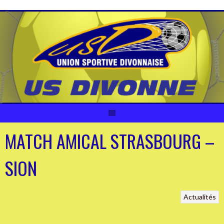
Aller
au
contenu
MATCH AMICAL STRASBOURG –
SION
Actualités