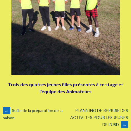
Trois des quatres jeunes filles présentes à ce stage et
l’équipe des Animateurs
NAVIGATION
←
Suite de la préparation de la
PLANNING DE REPRISE DES
ACTIVITES POUR LES JEUNES
saison.
DE L’USD
→
DES