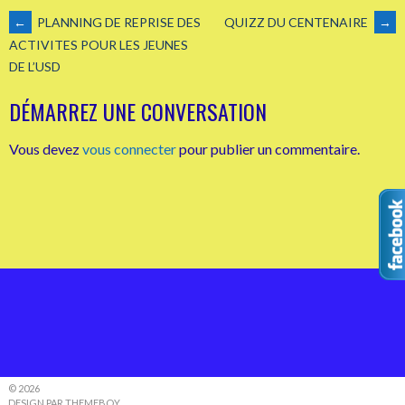
NAVIGATION
←
PLANNING DE REPRISE DES
QUIZZ DU CENTENAIRE
→
ACTIVITES POUR LES JEUNES
DE L’USD
DES
DÉMARREZ UNE CONVERSATION
ARTICLES
Vous devez
vous connecter
pour publier un commentaire.
© 2026
DESIGN PAR THEMEBOY