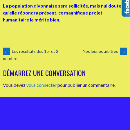
La population divonnaise sera sollicitée, mais nul doute
qu’elle répondra présent, ce magnifique projet
humanitaire le mérite bien.
NAVIGATION
←
Les résultats des 1er et 2
Nos jeunes arbitres
→
octobre
DES
DÉMARREZ UNE CONVERSATION
ARTICLES
Vous devez
vous connecter
pour publier un commentaire.