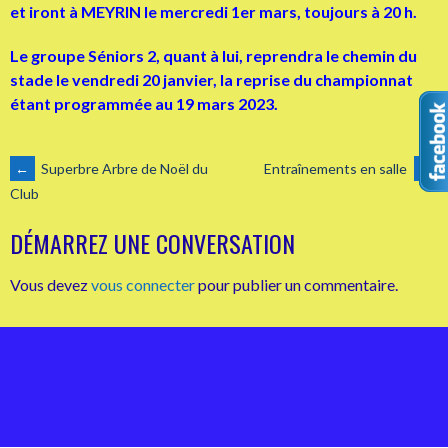
et iront à MEYRIN le mercredi 1er mars, toujours à 20 h.
Le groupe Séniors 2, quant à lui, reprendra le chemin du
stade le vendredi 20 janvier, la reprise du championnat
étant programmée au 19 mars 2023.
NAVIGATION
←
Superbre Arbre de Noël du
Entraînements en salle
→
Club
DES
DÉMARREZ UNE CONVERSATION
ARTICLES
Vous devez
vous connecter
pour publier un commentaire.