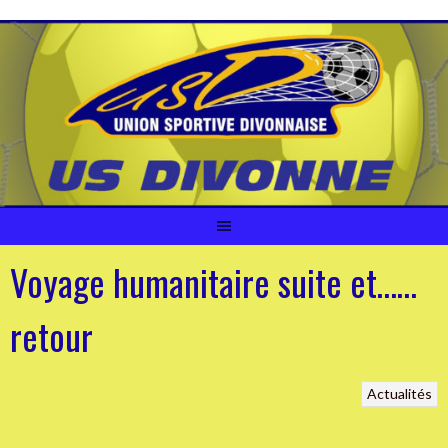
Aller
au
contenu
Voyage humanitaire suite et……
retour
Actualités