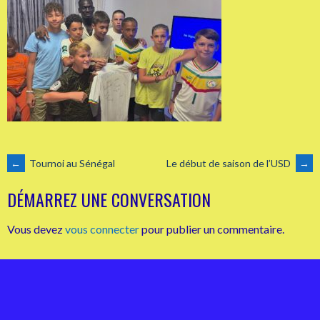
NAVIGATION
←
Tournoi au Sénégal
Le début de saison de l’USD
→
DÉMARREZ UNE CONVERSATION
DES
Vous devez
vous connecter
pour publier un commentaire.
ARTICLES