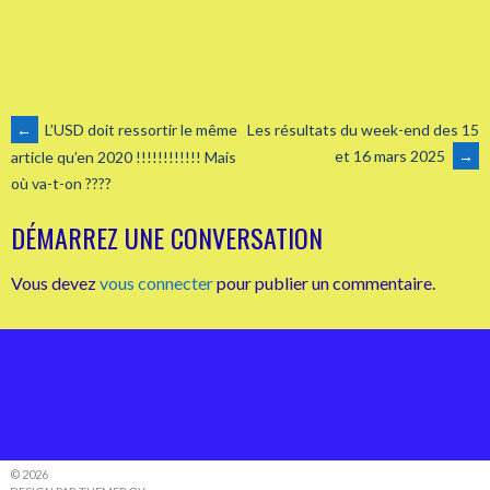
NAVIGATION
←
L’USD doit ressortir le même
Les résultats du week-end des 15
et 16 mars 2025
→
article qu’en 2020 !!!!!!!!!!!! Mais
où va-t-on ????
DES
DÉMARREZ UNE CONVERSATION
ARTICLES
Vous devez
vous connecter
pour publier un commentaire.
© 2026