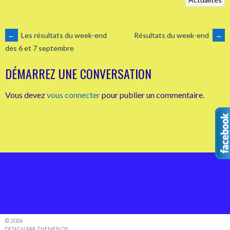
NAVIGATION
←
Les résultats du week-end
Résultats du week-end
→
des 6 et 7 septembre
DES
DÉMARREZ UNE CONVERSATION
ARTICLES
Vous devez
vous connecter
pour publier un commentaire.
© 2026
DESIGN PAR THEMEBOY