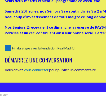
Seuls deux matchs étaient au programme ce week-end.
Samedi à 20 heures, nos Séniors 3 se sont inclinés 3 à 2
beaucoup d’investissement de tous malgré ce long dépla
Nos Séniors 2 reçevaient ce dimanche la réserve de PAYS
Périclès et un csc, continuant ainsi leur bonne série. Cett
NAVIGATION
←
Fin du stage avec la Fundacion Real Madrid
DÉMARREZ UNE CONVERSATION
DES
Vous devez
vous connecter
pour publier un commentaire.
ARTICLES
© 2026