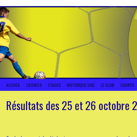
Aller
au
contenu
ACCUEIL
LICENCES
STAGES
HISTORIQUE USD
LE CLUB
EQUIPES
Résultats des 25 et 26 octobre 