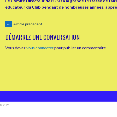
Le Comité Directeur de l’USD a la grande tristesse de faire
éducateur du Club pendant de nombreuses années, apprécié
NAVIGATION
←
Article précédent
DÉMARREZ UNE CONVERSATION
DES
Vous devez
vous connecter
pour publier un commentaire.
ARTICLES
© 2026