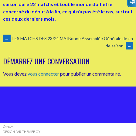
saison dure 22 matchs et tout le monde doit être
concerné du début à la fin, ce qui n’a pas été le cas, surtout
ces deux derniers mois.
NAVIGATION
←
LES MATCHS DES 23/24 MAI
Bonne Assemblée Générale de fin
de saison
→
DES
DÉMARREZ UNE CONVERSATION
ARTICLES
Vous devez
vous connecter
pour publier un commentaire.
© 2026
DESIGN PAR THEMEBOY