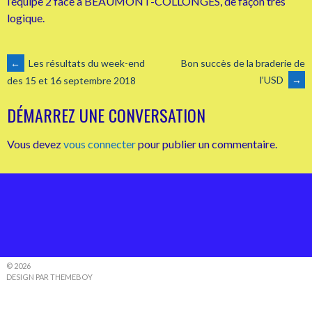
l’équipe 2 face à BEAUMONT-COLLONGES, de façon très
logique.
NAVIGATION
←
Les résultats du week-end
Bon succès de la braderie de
l’USD
→
des 15 et 16 septembre 2018
DES
DÉMARREZ UNE CONVERSATION
ARTICLES
Vous devez
vous connecter
pour publier un commentaire.
© 2026
DESIGN PAR THEMEBOY