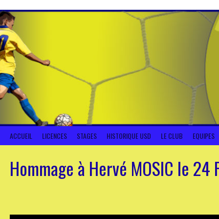
Aller
au
contenu
ACCUEIL
LICENCES
STAGES
HISTORIQUE USD
LE CLUB
EQUIPES
Hommage à Hervé MOSIC le 24 F