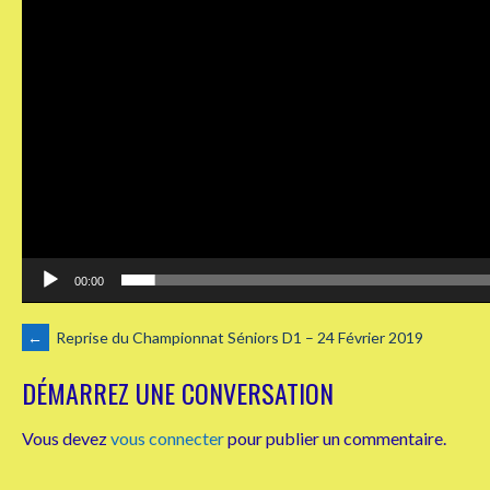
00:00
NAVIGATION
←
Reprise du Championnat Séniors D1 – 24 Février 2019
DÉMARREZ UNE CONVERSATION
DES
Vous devez
vous connecter
pour publier un commentaire.
ARTICLES