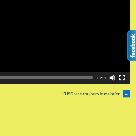
01:19
L’USD vise toujours le maintien
→