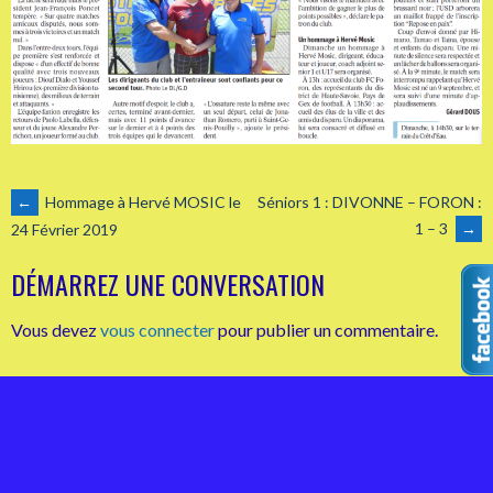
NAVIGATION
←
Hommage à Hervé MOSIC le
Séniors 1 : DIVONNE – FORON :
1 – 3
→
24 Février 2019
DES
DÉMARREZ UNE CONVERSATION
ARTICLES
Vous devez
vous connecter
pour publier un commentaire.