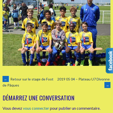
NAVIGATION
←
Retour sur le stage de Foot
2019 05 04 – Plateau U7 Divonne
→
de Pâques
DES
DÉMARREZ UNE CONVERSATION
ARTICLES
Vous devez
vous connecter
pour publier un commentaire.