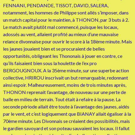
FENNANI, PENDANDE, TISSOT, DAVID, SALERA,
notamment, les hommes de Philippe sont allés s’imposer, dans
un match capital pour le maintien, à THONON, par 3 buts à 2.
Le match avait plutôt mal commencé, puisque les locaux,
adossés au vent, allaient profité au mieux d’une mauvaise
relance divonnaise pour ouvrir le score à la 18ème minute. Mais
les jaunes jouaient bien et se procuraient de belles
opportunités, obligeant les Thononais à jouer en contre, ce
qu’ils faisaient bien sous la houlette de l’ex pro
BERGOUGNOUX. A la 35ème minute, sur une superbe action
collective, HRIROU inscrivait un but remarquable, redonnant
ainsi espoir. Malheureusement, moins de trois minutes après,
THONON reprenait l’avantage, de nouveau sur une perte de
balle en milieu de terrain. Tout était à refaire à la pause. La
seconde période allait être toute à l’avantage des jaunes, aidés
par le vent, et c’est logiquement que BIANAY allait égaliser à la
70ème minute. Les Divonnais se créaient des possibilités, mais
le gardien savoyard et son poteau sauvaient les locaux. Il fallut