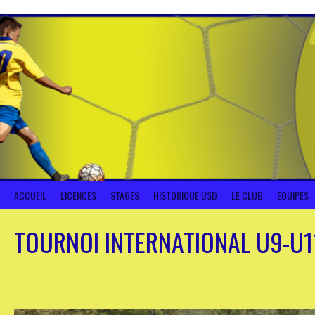
Aller
au
contenu
ACCUEIL
LICENCES
STAGES
HISTORIQUE USD
LE CLUB
EQUIPES
TOURNOI INTERNATIONAL U9-U1