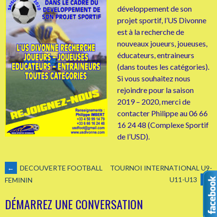
développement de son
projet sportif, l’US Divonne
est à la recherche de
nouveaux joueurs, joueuses,
éducateurs, entraineurs
(dans toutes les catégories).
Si vous souhaitez nous
rejoindre pour la saison
2019 – 2020, merci de
contacter Philippe au 06 66
16 24 48 (Complexe Sportif
de l’USD).
NAVIGATION
←
DECOUVERTE FOOTBALL
TOURNOI INTERNATIONAL U9-
U11-U13
→
FEMININ
DES
DÉMARREZ UNE CONVERSATION