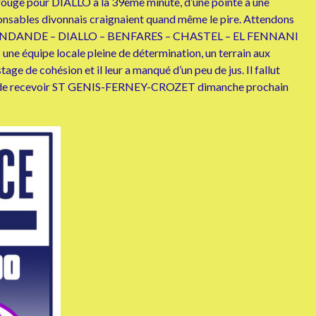
n rouge pour DIALLO à la 39ème minute, d’une pointe à une
onsables divonnais craignaient quand même le pire. Attendons
K – PENDANDE – DIALLO – BENFARES – CHASTEL – EL FENNANI
ne équipe locale pleine de détermination, un terrain aux
age de cohésion et il leur a manqué d’un peu de jus. Il fallut
rmet de recevoir ST GENIS-FERNEY-CROZET dimanche prochain