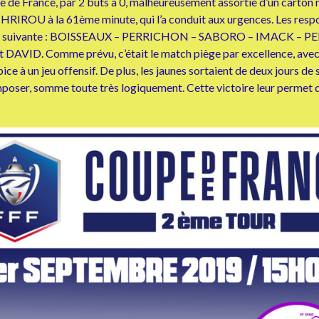
upe de France, par 2 buts à 0, malheureusement assortie d’un carto
HRIROU à la 61ème minute, qui l’a conduit aux urgences. Les resp
position suivante : BOISSEAUX – PERRICHON – SABORO – IMAC
AVID. Comme prévu, c’était le match piège par excellence, avec u
 à un jeu offensif. De plus, les jaunes sortaient de deux jours de st
’imposer, somme toute très logiquement. Cette victoire leur pe