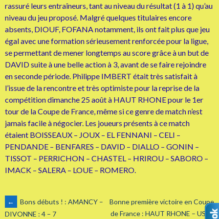
rassuré leurs entraîneurs, tant au niveau du résultat (1 à 1) qu’au
niveau du jeu proposé. Malgré quelques titulaires encore
absents, DIOUF, FOFANA notamment, ils ont fait plus que jeu
égal avec une formation sérieusement renforcée pour la ligue,
se permettant de mener longtemps au score grâce à un but de
DAVID suite à une belle action à 3, avant de se faire rejoindre
en seconde période. Philippe IMBERT était très satisfait à
l’issue de la rencontre et très optimiste pour la reprise de la
compétition dimanche 25 août à HAUT RHONE pour le 1er
tour de la Coupe de France, même si ce genre de match n’est
jamais facile à négocier. Les joueurs présents à ce match
étaient BOISSEAUX – JOUX – EL FENNANI – CELI –
PENDANDE – BENFARES – DAVID – DIALLO – GONIN –
TISSOT – PERRICHON – CHASTEL – HRIROU – SABORO –
IMACK – SALERA – LOUE – ROMERO.
NAVIGATION
←
Bons débuts ! : AMANCY –
Bonne première victoire en Coupe
de France : HAUT RHONE – USD :
DIVONNE : 4 – 7