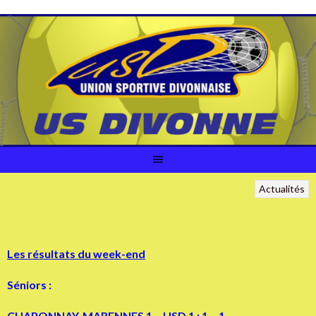
Aller
au
contenu
Actualités
Les résultats du week-end
Séniors :
CHAPONNAY-MARENNES 1 – USD 1 : 1 – 1