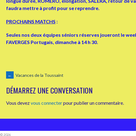
longue durée, ROMERO, élongation, SALERA, retour de vacan
faudra mettre à profit pour se reprendre.
PROCHAINS MATCHS
:
Seules nos deux équipes séniors réserves joueront le wee
FAVERGES Portugais, dimanche à 14 h 30.
NAVIGATION
←
Vacances de la Toussaint
DÉMARREZ UNE CONVERSATION
DES
Vous devez
vous connecter
pour publier un commentaire.
ARTICLES
© 2026