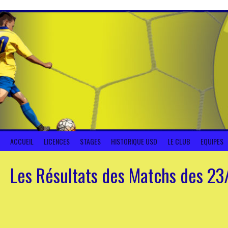
Aller
au
contenu
ACCUEIL
LICENCES
STAGES
HISTORIQUE USD
LE CLUB
EQUIPES
Les Résultats des Matchs des 23