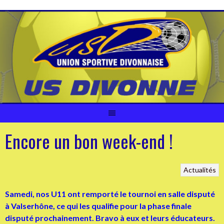
Aller
au
contenu
Encore un bon week-end !
Actualités
Samedi, nos U11 ont remporté le tournoi en salle disputé
à Valserhône, ce qui les qualifie pour la phase finale
disputé prochainement. Bravo à eux et leurs éducateurs.