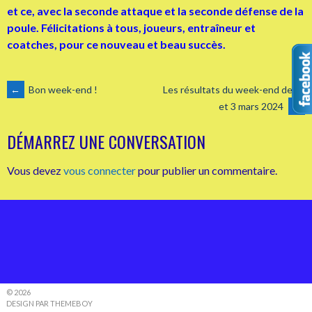
et ce, avec la seconde attaque et la seconde défense de la
poule. Félicitations à tous, joueurs, entraîneur et
coatches, pour ce nouveau et beau succès.
NAVIGATION
←
Bon week-end !
Les résultats du week-end des 2
et 3 mars 2024
→
DES
DÉMARREZ UNE CONVERSATION
ARTICLES
Vous devez
vous connecter
pour publier un commentaire.
© 2026
DESIGN PAR THEMEBOY