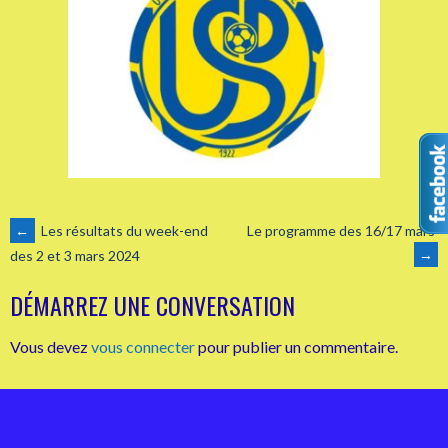
NAVIGATION
←
Les résultats du week-end
Le programme des 16/17 mars
→
des 2 et 3 mars 2024
DES
DÉMARREZ UNE CONVERSATION
ARTICLES
Vous devez
vous connecter
pour publier un commentaire.