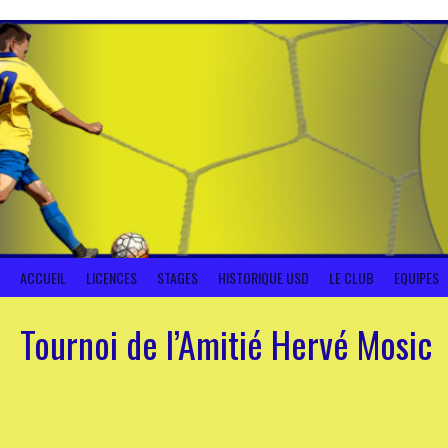
Aller
au
contenu
ACCUEIL
LICENCES
STAGES
HISTORIQUE USD
LE CLUB
EQUIPES
Tournoi de l’Amitié Hervé Mosic