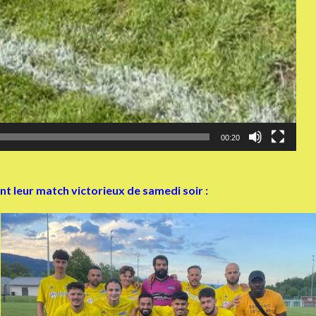
00:20
t leur match victorieux de samedi soir :