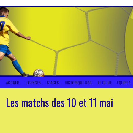
Aller
au
contenu
ACCUEIL
LICENCES
STAGES
HISTORIQUE USD
LE CLUB
EQUIPES
Les matchs des 10 et 11 mai