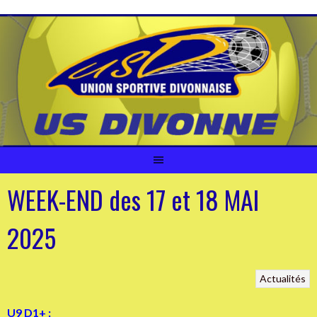
Aller
au
contenu
WEEK-END des 17 et 18 MAI
2025
Actualités
U9 D1+
: