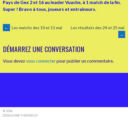
Pays de Gex 2 et 16 au leader Vuache, à 1 match de la fin.
Super ! Bravo à tous, joueurs et entraîneurs.
NAVIGATION
←
Les matchs des 10 et 11 mai
Les résultats des 24 et 25 mai
→
DES
DÉMARREZ UNE CONVERSATION
ARTICLES
Vous devez
vous connecter
pour publier un commentaire.
© 2026
DESIGN PAR THEMEBOY