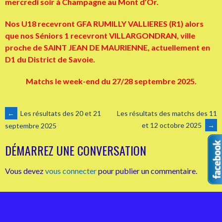
mercredi soir à Champagne au Mont d’Or.
Nos U18 recevront GFA RUMILLY VALLIERES (R1) alors
que nos Séniors 1 recevront VILLARGONDRAN, ville
proche de
SAINT JEAN DE MAURIENNE, actuellement en
D1 du District de Savoie.
Matchs le week-end du 27/28 septembre 2025.
NAVIGATION
←
Les résultats des 20 et 21
Les résultats des matchs des 11
et 12 octobre 2025
→
septembre 2025
DES
DÉMARREZ UNE CONVERSATION
ARTICLES
Vous devez
vous connecter
pour publier un commentaire.