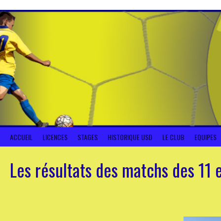
Aller
au
contenu
ACCUEIL
LICENCES
STAGES
HISTORIQUE USD
LE CLUB
EQUIPES
Les résultats des matchs des 11 